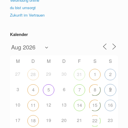
Verbindung online
du bist umsorgt
Zukunft im Vertrauen
Kalender
M
D
M
D
F
S
S
27
29
30
28
31
1
2
3
6
9
4
5
7
8
10
12
13
11
14
15
16
17
19
20
21
23
18
22