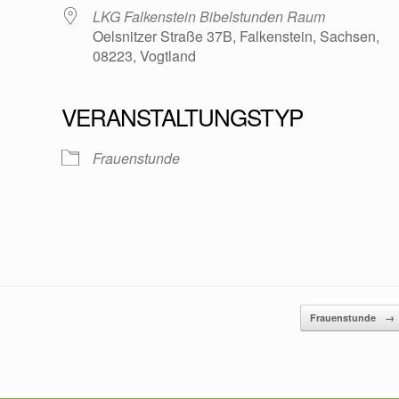
LKG Falkenstein Bibelstunden Raum
Oelsnitzer Straße 37B, Falkenstein, Sachsen,
08223, Vogtland
VERANSTALTUNGSTYP
oogle Kalender
iCalendar
Frauenstunde
Frauenstunde
→