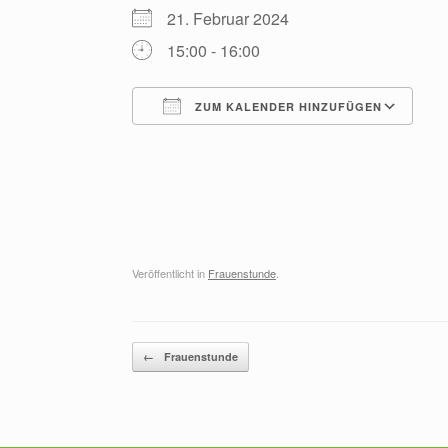
21. Februar 2024
15:00 - 16:00
ZUM KALENDER HINZUFÜGEN
ICS herunterladen
G
Veröffentlicht in
Frauenstunde
.
Beitragsnavigation
←
Frauenstunde