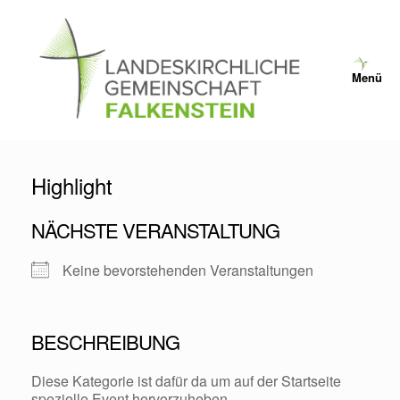
Zum
Inhalt
springen
Menü
Highlight
NÄCHSTE VERANSTALTUNG
Keine bevorstehenden Veranstaltungen
BESCHREIBUNG
Diese Kategorie ist dafür da um auf der Startseite
spezielle Event hervorzuheben