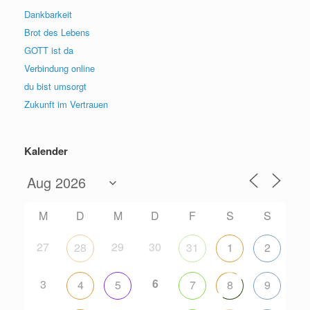
Dankbarkeit
Brot des Lebens
GOTT ist da
Verbindung online
du bist umsorgt
Zukunft im Vertrauen
Kalender
M
D
M
D
F
S
S
27
29
30
28
31
1
2
6
3
4
5
7
8
9