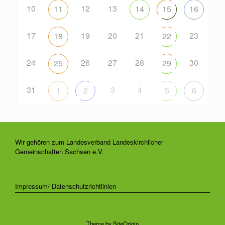
10
12
13
11
14
15
16
17
19
20
21
23
18
22
24
26
27
28
30
25
29
31
3
4
1
2
5
6
Wir gehören zum Landesverband Landeskirchlicher
Gemeinschaften Sachsen e.V.
Impressum/ Datenschutzrichtlinien
Theme by
SiteOrigin