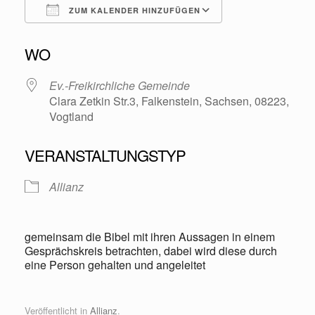
ZUM KALENDER HINZUFÜGEN
ICS herunterladen
Google Kalende
WO
Ev.-Freikirchliche Gemeinde
Clara Zetkin Str.3, Falkenstein, Sachsen, 08223,
Vogtland
VERANSTALTUNGSTYP
Allianz
gemeinsam die Bibel mit ihren Aussagen in einem
Gesprächskreis betrachten, dabei wird diese durch
eine Person gehalten und angeleitet
Veröffentlicht in
Allianz
.