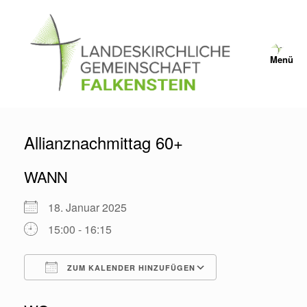
Zum
Inhalt
springen
Menü
Allianznachmittag 60+
WANN
18. Januar 2025
15:00 - 16:15
ZUM KALENDER HINZUFÜGEN
ICS herunterladen
Google Kalende