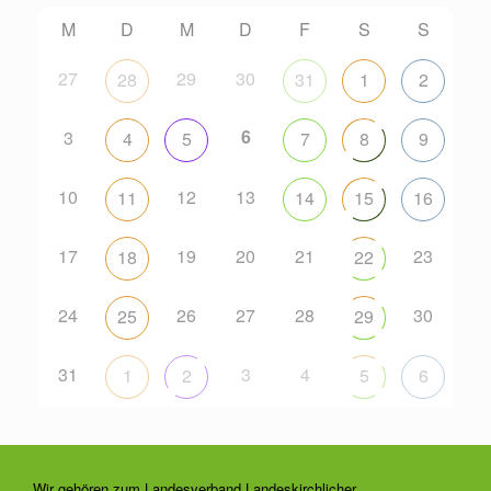
M
D
M
D
F
S
S
27
29
30
28
31
1
2
6
3
4
5
7
8
9
10
12
13
11
14
15
16
17
19
20
21
23
18
22
24
26
27
28
30
25
29
31
3
4
1
2
5
6
Wir gehören zum Landesverband Landeskirchlicher