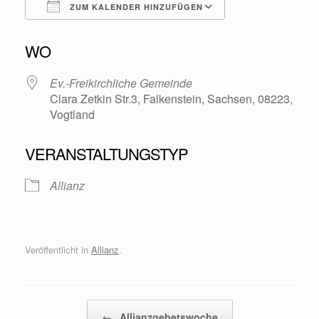
ZUM KALENDER HINZUFÜGEN
ICS herunterladen
Google Kalende
WO
Ev.-Freikirchliche Gemeinde
Clara Zetkin Str.3, Falkenstein, Sachsen, 08223,
Vogtland
VERANSTALTUNGSTYP
Allianz
Veröffentlicht in
Allianz
.
Beitragsnavigation
←
Allianzgebetswoche