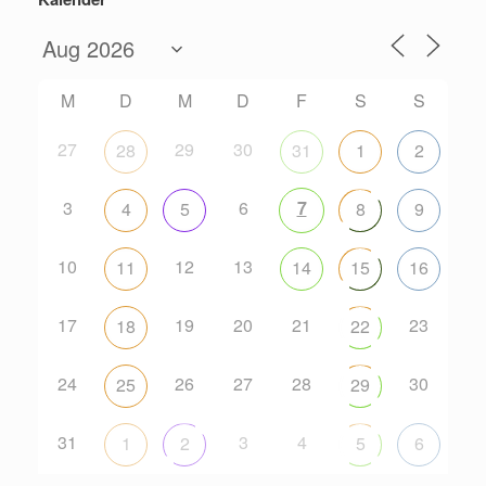
M
D
M
D
F
S
S
27
29
30
28
31
1
2
3
6
7
4
5
8
9
10
12
13
11
14
15
16
17
19
20
21
23
18
22
24
26
27
28
30
25
29
31
3
4
1
2
5
6