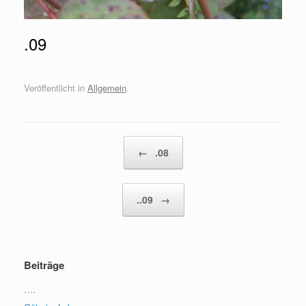
.09
Veröffentlicht in
Allgemein
.
Beitragsnavigation
←
.08
..09
→
Beiträge
….