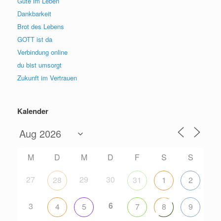
Güte im Leben
Dankbarkeit
Brot des Lebens
GOTT ist da
Verbindung online
du bist umsorgt
Zukunft im Vertrauen
Kalender
M
D
M
D
F
S
S
27
29
30
28
31
1
2
6
3
4
5
7
8
9