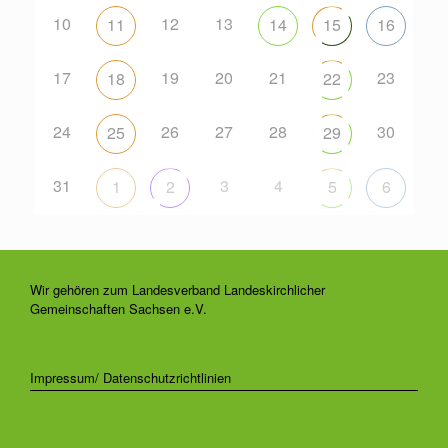
10
12
13
11
14
15
16
17
19
20
21
23
18
22
24
26
27
28
30
25
29
31
3
4
1
2
5
6
Wir gehören zum Landesverband Landeskirchlicher
Gemeinschaften Sachsen e.V.
Impressum/ Datenschutzrichtlinien