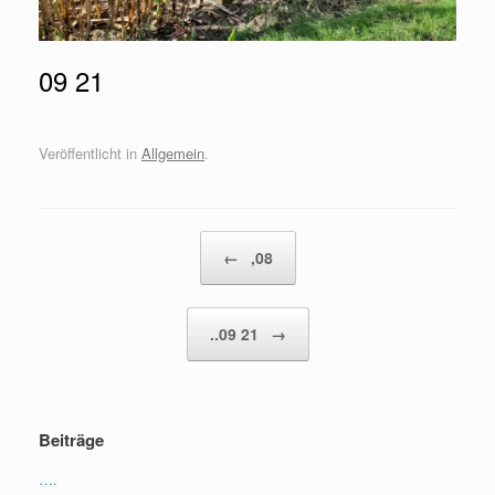
09 21
Veröffentlicht in
Allgemein
.
Beitragsnavigation
←
,08
..09 21
→
Beiträge
….