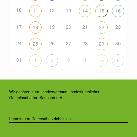
10
12
13
11
14
15
16
17
19
20
21
23
18
22
24
26
27
28
30
25
29
31
3
4
1
2
5
6
Wir gehören zum Landesverband Landeskirchlicher
Gemeinschaften Sachsen e.V.
Impressum/ Datenschutzrichtlinien