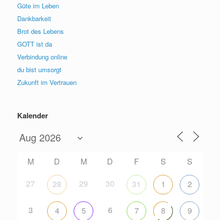
Güte im Leben
Dankbarkeit
Brot des Lebens
GOTT ist da
Verbindung online
du bist umsorgt
Zukunft im Vertrauen
Kalender
M
D
M
D
F
S
S
27
29
30
28
31
1
2
3
6
4
5
7
8
9