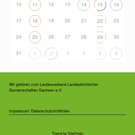
10
12
13
11
14
15
16
17
19
20
21
23
18
22
24
26
27
28
30
25
29
31
3
4
1
2
5
6
Wir gehören zum Landesverband Landeskirchlicher
Gemeinschaften Sachsen e.V.
Impressum/ Datenschutzrichtlinien
Theme by
SiteOrigin