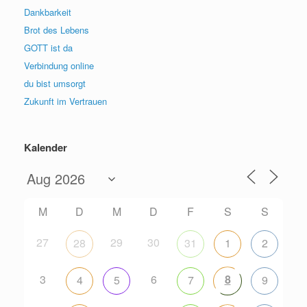
Dankbarkeit
Brot des Lebens
GOTT ist da
Verbindung online
du bist umsorgt
Zukunft im Vertrauen
Kalender
M
D
M
D
F
S
S
27
29
30
28
31
1
2
3
6
8
4
5
7
9