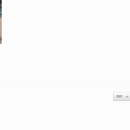
O21
→